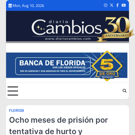
Skip
Mon, Aug 10, 2026
Instagram
Twitter
Facebook
Youtub
to
content
FLORIDA
Ocho meses de prisión por
tentativa de hurto y