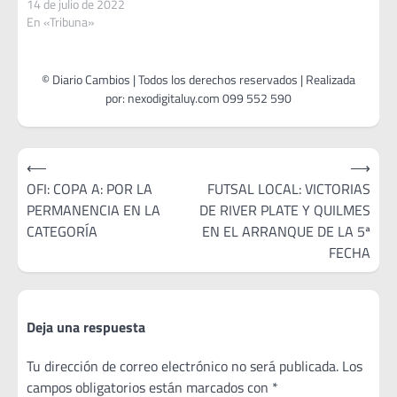
14 de julio de 2022
En «Tribuna»
Navegación
⟵
⟶
de
OFI: COPA A: POR LA
FUTSAL LOCAL: VICTORIAS
PERMANENCIA EN LA
DE RIVER PLATE Y QUILMES
entradas
CATEGORÍA
EN EL ARRANQUE DE LA 5ª
FECHA
Deja una respuesta
Tu dirección de correo electrónico no será publicada.
Los
campos obligatorios están marcados con
*