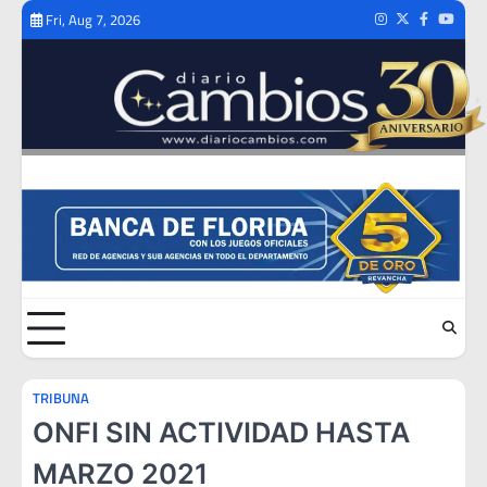
Skip
Fri, Aug 7, 2026
Instagram
Twitter
Facebook
Youtub
to
content
TRIBUNA
ONFI SIN ACTIVIDAD HASTA
MARZO 2021