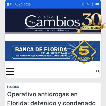
Skip
Fri, Aug 7, 2026
Instagram
Twitter
Facebook
Youtub
to
content
FLORIDA
Operativo antidrogas en
Florida: detenido y condenado