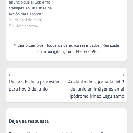
anunció que el Gobierno
trabajará en una línea de
acción para abordar
situaciones de violencia y
29 de abril de 2026
amenazas en centros
En «Nacionales»
educativos, con un enfoque
multidisciplinario y un
mensaje claro dirigido a
estudiantes. La iniciativa
surge tras una reunión
mantenida este miércoles
en Torre Ejecutiva…
Navegación
⟵
⟶
de
Recorrido de la procesión
Adelanto de la jornada del 3
para hoy 3 de junio
de junio en imágenes en el
entradas
Hipódromo Irineo Leguizamo
Deja una respuesta