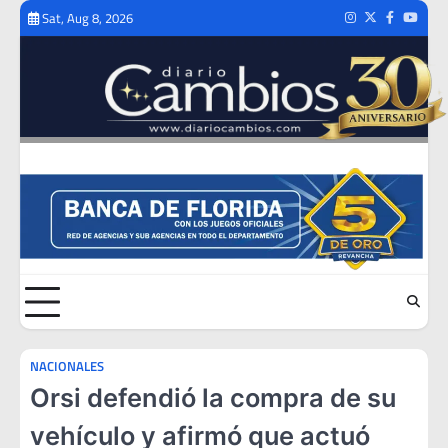
Skip
Sat, Aug 8, 2026
Instagram
Twitter
Facebook
Youtub
to
content
NACIONALES
Orsi defendió la compra de su
vehículo y afirmó que actuó