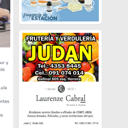
sur y
íos
Lula
entes
es