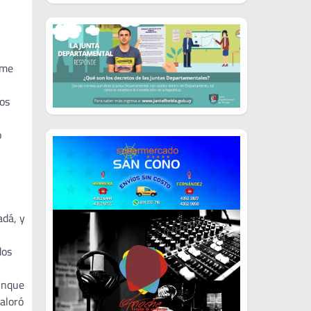
,
rme
los
o
adá, y
dos
unque
valoró