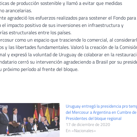
ticas de producción sostenible y llamó a evitar que medidas
no arancelarias.
nte agradeció los esfuerzos realizados para sostener el Fondo para 
el impacto positivo de sus inversiones en infraestructura y
ías estructurales entre los países.
rcosur como un espacio que trasciende lo comercial, al considerar
 y las libertades fundamentales. Valoró la creación de la Comisió
nal y expresó la voluntad de Uruguay de colaborar en la restaurac
ndatario cerró su intervención agradeciendo a Brasil por su presid
próximo período al frente del bloque.
Uruguay entregó la presidencia pro tem
del Mercosur a Argentina en Cumbre de
Presidentes del bloque regional
17 de diciembre de 2020
En «Nacionales»