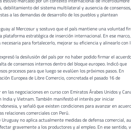
iza estuvo marcado por un contexto internacional de incertidumbre
s, debilitamiento del sistema multilateral y ausencia de consensos
estas a las demandas de desarrollo de los pueblos y plantean
uguay al Mercosur y sostuvo que el país mantiene una voluntad fi
a plataforma estratégica de inserción internacional. En ese marco,
ecesaria para fortalecerlo, mejorar su eficiencia y alinearlo con 
xpresó la desilusión del país por no haber podido firmar el acuerd
alta de consensos internos dentro del bloque europeo. Indicó que
sos procesos para que luego se evalúen los próximos pasos. En
ciación Europea de Libre Comercio, concretada el pasado 16 de
r en las negociaciones en curso con Emiratos Árabes Unidos y Can
n India y Vietnam. También manifestó el interés por iniciar
Indonesia, y señaló que existen condiciones para avanzar en acuer
as relaciones comerciales con Perú.
ue Uruguay no aplica actualmente medidas de defensa comercial, a
afectar gravemente a los productores y al empleo. En ese sentido, 