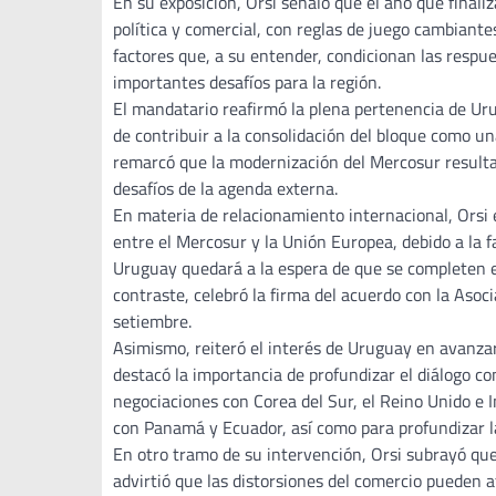
En su exposición, Orsi señaló que el año que final
política y comercial, con reglas de juego cambiante
factores que, a su entender, condicionan las respu
importantes desafíos para la región.
El mandatario reafirmó la plena pertenencia de Ur
de contribuir a la consolidación del bloque como un
remarcó que la modernización del Mercosur resulta n
desafíos de la agenda externa.
En materia de relacionamiento internacional, Orsi e
entre el Mercosur y la Unión Europea, debido a la f
Uruguay quedará a la espera de que se completen e
contraste, celebró la firma del acuerdo con la Aso
setiembre.
Asimismo, reiteró el interés de Uruguay en avanza
destacó la importancia de profundizar el diálogo co
negociaciones con Corea del Sur, el Reino Unido e 
con Panamá y Ecuador, así como para profundizar l
En otro tramo de su intervención, Orsi subrayó q
advirtió que las distorsiones del comercio pueden 