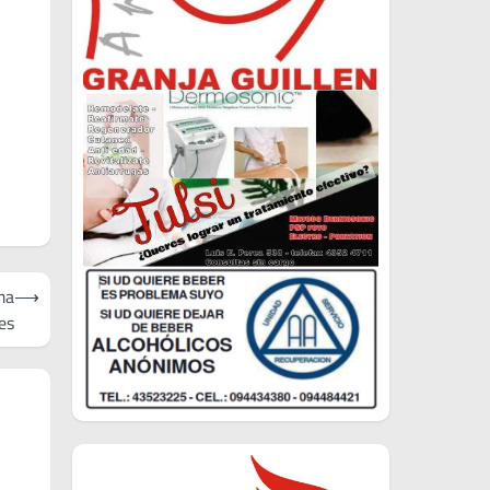
ma
⟶
es