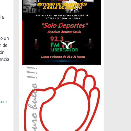
la
lo un
n de
ión
encia
pore