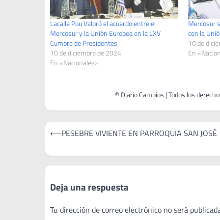
Lacalle Pou Valoró el acuerdo entre el
Mercosur s
Mercosur y la Unión Europea en la LXV
con la Uni
Cumbre de Presidentes
10 de dici
10 de diciembre de 2024
En «Nacio
En «Nacionales»
Navegación
⟵
PESEBRE VIVIENTE EN PARROQUIA SAN JOSÉ
de
entradas
Deja una respuesta
Tu dirección de correo electrónico no será publicada