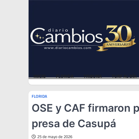
Skip
Fri, Aug 7, 2026
to
content
INICIO
FLORIDA
TRIBUNA
TURF AL DÍA
FLORIDA
OSE y CAF firmaron p
presa de Casupá
25 de mayo de 2026