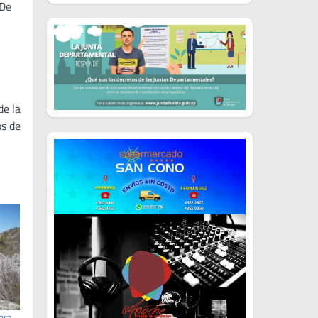
 De
de la
os de
era