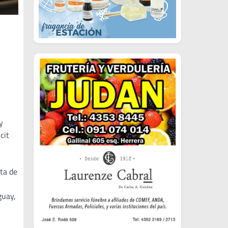
y
cit
ta de
guay,