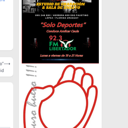
o”
⟶
id