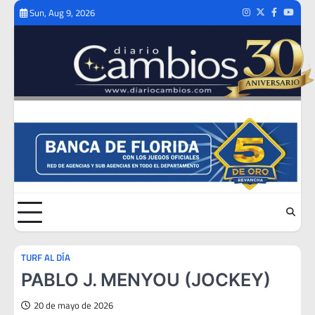
Skip
Sun, Aug 9, 2026
Instagram
Twitter
Facebook
Youtub
to
content
TURF AL DÍA
PABLO J. MENYOU (JOCKEY)
20 de mayo de 2026