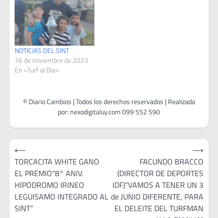
NOTICIAS DEL SINT
16 de noviembre de 2023
En «Turf al Día»
Navegación
⟵
⟶
de
TORCACITA WHITE GANO
FACUNDO BRACCO
EL PREMIO“8° ANIV.
(DIRECTOR DE DEPORTES
entradas
HIPODROMO IRINEO
IDF)“VAMOS A TENER UN 3
LEGUISAMO INTEGRADO AL
de JUNIO DIFERENTE, PARA
SINT”
EL DELEITE DEL TURFMAN