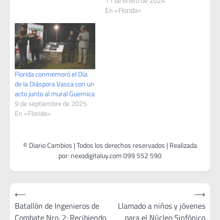
11 de enero de 2024
En «Florida»
Florida conmemoró el Día
de la Diáspora Vasca con un
acto junto al mural Guernica
9 de septiembre de 2025
En «Florida»
Navegación
⟵
⟶
de
Batallón de Ingenieros de
Llamado a niños y jóvenes
Combate Nro. 2: Recibiendo
para el Núcleo Sinfónico