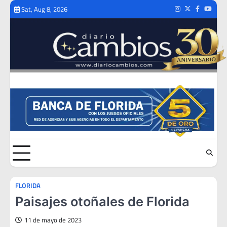
Skip
Sat, Aug 8, 2026
Instagram
Twitter
Facebook
Youtub
to
content
FLORIDA
Paisajes otoñales de Florida
11 de mayo de 2023