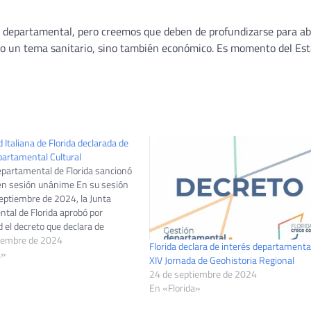
 departamental, pero creemos que deben de profundizarse para ab
ólo un tema sanitario, sino también económico. Es momento del Es
 Italiana de Florida declarada de
partamental Cultural
epartamental de Florida sancionó
 en sesión unánime En su sesión
eptiembre de 2024, la Junta
tal de Florida aprobó por
 el decreto que declara de
partamental Cultural” al edificio
iembre de 2024
Florida declara de interés departamental
Sociedad Italiana de Florida. Con el
a»
XIV Jornada de Geohistoria Regional
os…
24 de septiembre de 2024
En «Florida»