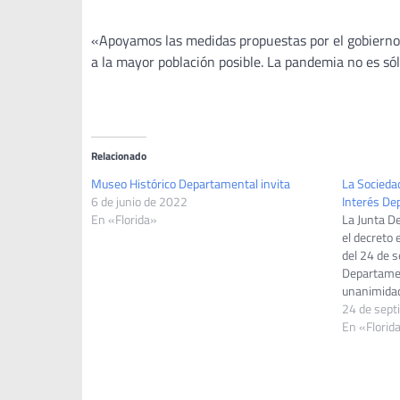
«Apoyamos las medidas propuestas por el gobierno
a la mayor población posible. La pandemia no es s
Relacionado
Museo Histórico Departamental invita
La Sociedad
6 de junio de 2022
Interés De
En «Florida»
La Junta D
el decreto
del 24 de s
Departamen
unanimidad
“Interés De
24 de sept
sede de la 
En «Florid
apoyo de l