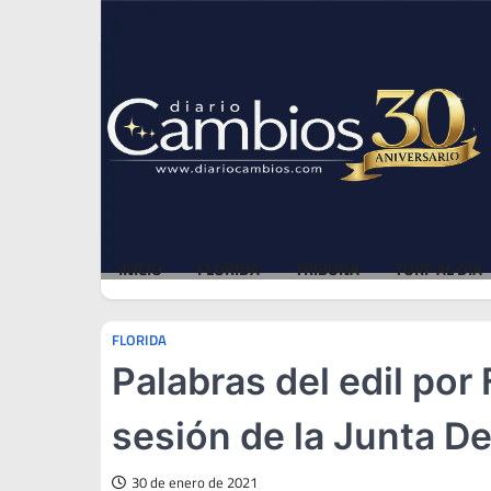
Skip
Fri, Aug 7, 2026
to
content
INICIO
FLORIDA
TRIBUNA
TURF AL DÍA
FLORIDA
Palabras del edil por
sesión de la Junta D
30 de enero de 2021