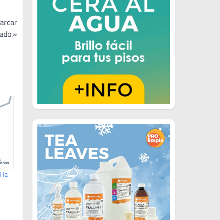
arcar
tado.»
 la