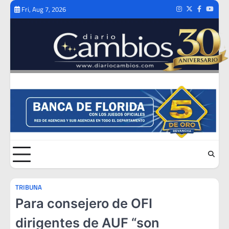
Skip
Fri, Aug 7, 2026
Instagram
Twitter
Facebook
Youtub
to
content
TRIBUNA
Para consejero de OFI
dirigentes de AUF “son