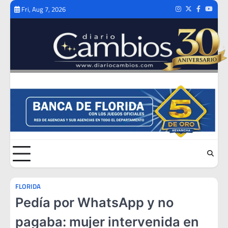
Skip
Fri, Aug 7, 2026
Instagram
Twitter
Facebook
Youtub
to
content
FLORIDA
Pedía por WhatsApp y no
pagaba: mujer intervenida en