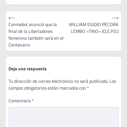
Navegación
⟵
⟶
de
Conmebol anunció que la
WILLIAM EGIDIO PÉCORA
final de la Libertadores
LEMBO «TINO» (Q.E.P.D.)
entradas
femenina también será en el
Centenario
Deja una respuesta
Tu dirección de correo electrónico no será publicada.
Los
campos obligatorios están marcados con
*
Comentario
*