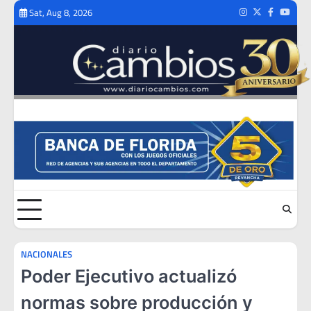
Skip
Sat, Aug 8, 2026
Instagram
Twitter
Facebook
Youtub
to
content
NACIONALES
Poder Ejecutivo actualizó
normas sobre producción y