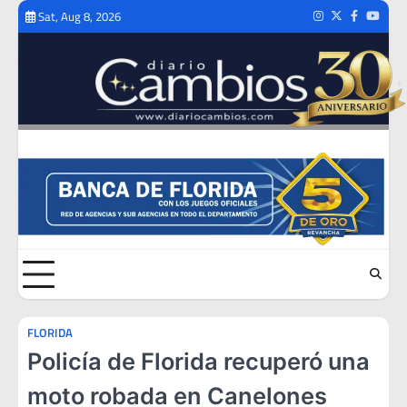
Skip
Sat, Aug 8, 2026
Instagram
Twitter
Facebook
Youtub
to
content
FLORIDA
Policía de Florida recuperó una
moto robada en Canelones