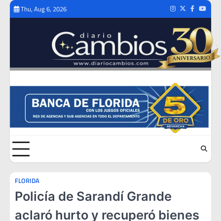
Skip
Thu, Aug 6, 2026
Instagram
Twitter
Facebook
Youtub
to
content
FLORIDA
Policía de Sarandí Grande
aclaró hurto y recuperó bienes