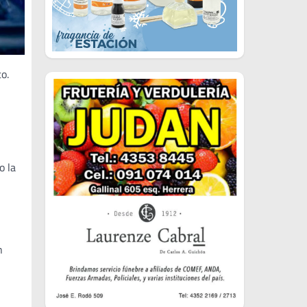
o.
o la
n