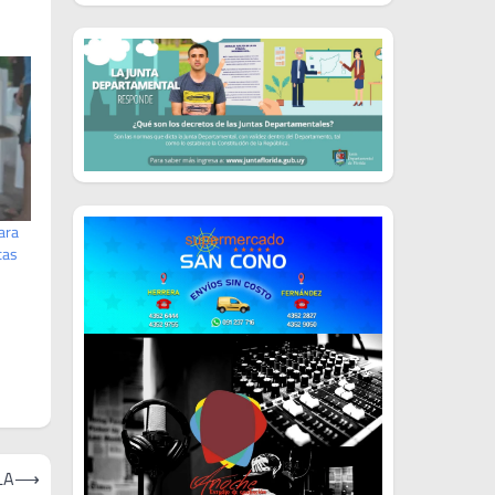
ara
cas
LA
⟶