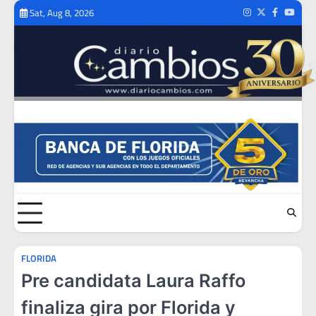
Skip
Sat, Aug 8, 2026
Instagram
Twitter
Facebook
Youtub
to
content
FLORIDA
Pre candidata Laura Raffo
finaliza gira por Florida y