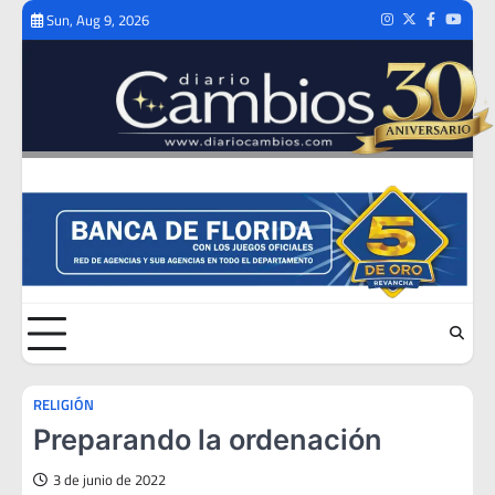
Skip
Sun, Aug 9, 2026
Instagram
Twitter
Facebook
Youtub
to
content
RELIGIÓN
Preparando la ordenación
3 de junio de 2022