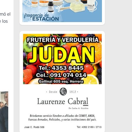
rmó el
 los