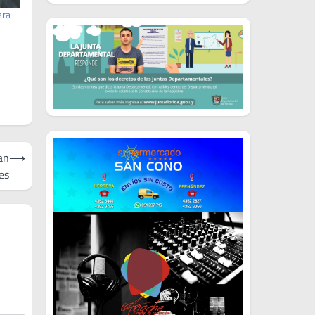
ara
an
⟶
es