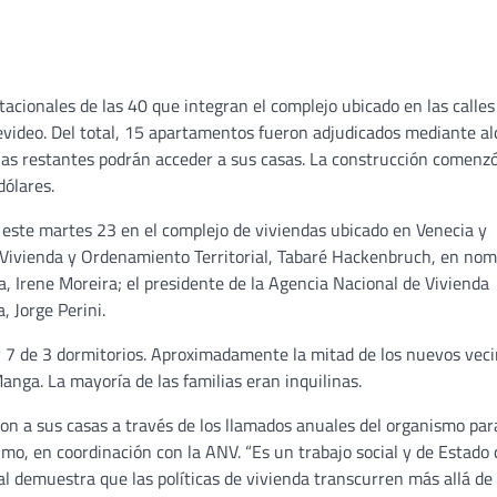
acionales de las 40 que integran el complejo ubicado en las calles
tevideo. Del total, 15 apartamentos fueron adjudicados mediante al
lias restantes podrán acceder a sus casas. La construcción comenz
dólares.
ó este martes 23 en el complejo de viviendas ubicado en Venecia y
e Vivienda y Ordenamiento Territorial, Tabaré Hackenbruch, en no
a, Irene Moreira; el presidente de la Agencia Nacional de Vivienda
, Jorge Perini.
y 7 de 3 dormitorios. Aproximadamente la mitad de los nuevos vec
anga. La mayoría de las familias eran inquilinas.
on a sus casas a través de los llamados anuales del organismo par
imo, en coordinación con la ANV. “Es un trabajo social y de Estado
 demuestra que las políticas de vivienda transcurren más allá de 