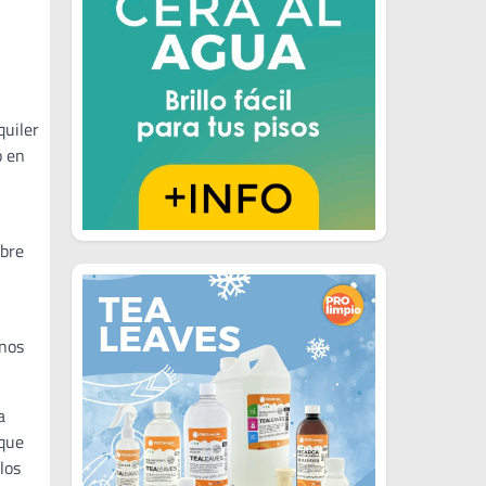
quiler
ó en
mbre
inos
a
 que
los