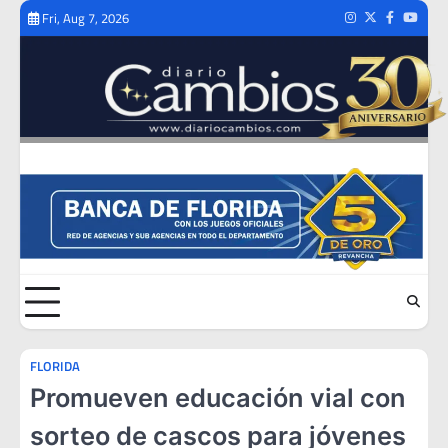
Skip
Fri, Aug 7, 2026
Instagram
Twitter
Facebook
Youtub
to
content
FLORIDA
Promueven educación vial con
sorteo de cascos para jóvenes