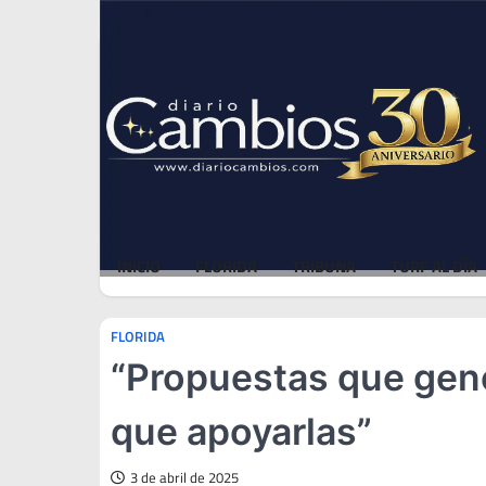
Skip
Sun, Aug 9, 2026
to
content
INICIO
FLORIDA
TRIBUNA
TURF AL DÍA
FLORIDA
“Propuestas que gene
que apoyarlas”
3 de abril de 2025