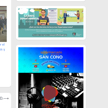
r el
os y
D.
⟶