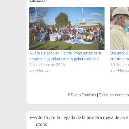
Relacionado
Álvaro Delgado en Florida: Propuestas para
Diputado Á
empleo, seguridad social y gobernabilidad
crecimiento
7 de octubre de 2024
10 de julio
En «Florida»
En «Florid
Navegación
⟵
Alerta por la llegada de la primera masa de aire 
de
otoño