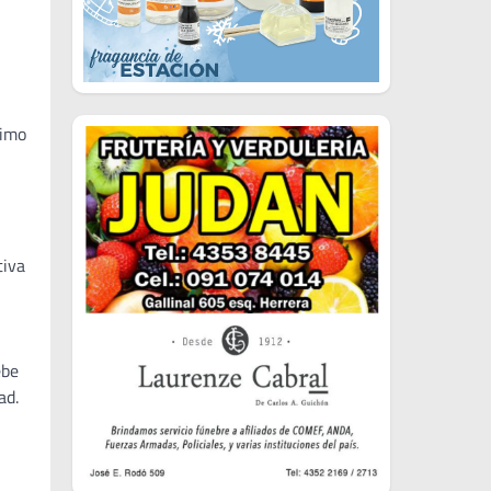
ximo
tiva
ebe
ad.