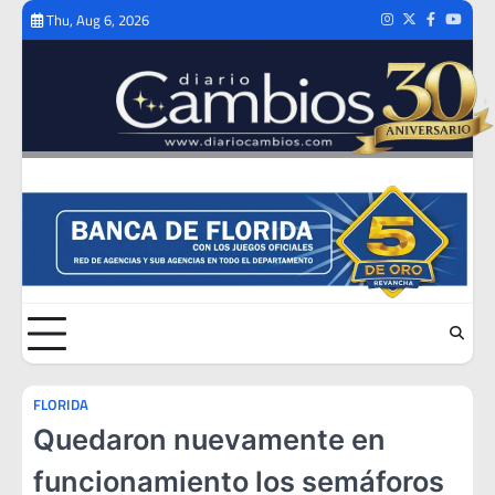
Skip
Thu, Aug 6, 2026
Instagram
Twitter
Facebook
Youtub
to
content
FLORIDA
Quedaron nuevamente en
funcionamiento los semáforos