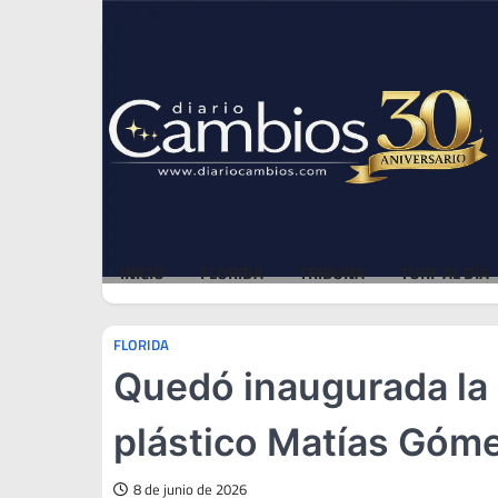
Skip
Thu, Aug 6, 2026
to
content
INICIO
FLORIDA
TRIBUNA
TURF AL DÍA
FLORIDA
Quedó inaugurada la 
plástico Matías Góm
8 de junio de 2026