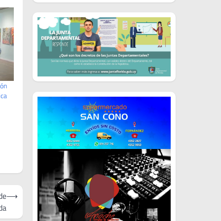
ión
ica
de
⟶
ida