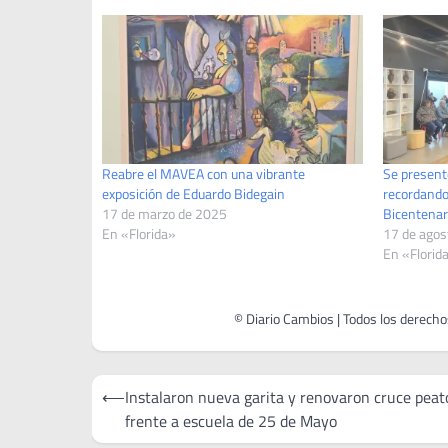
Reabre el MAVEA con una vibrante
Se presentó
exposición de Eduardo Bidegain
recordando 
17 de marzo de 2025
Bicentenar
En «Florida»
17 de agos
En «Florid
Navegación
⟵
Instalaron nueva garita y renovaron cruce peat
de
frente a escuela de 25 de Mayo