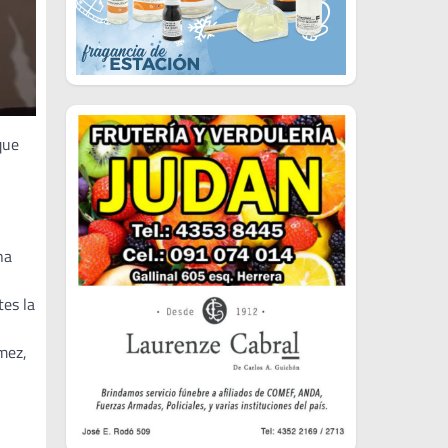
que
na
tes la
mez,