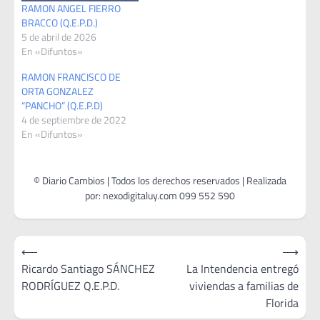
RAMON ANGEL FIERRO
BRACCO (Q.E.P.D.)
5 de abril de 2026
En «Difuntos»
RAMON FRANCISCO DE
ORTA GONZALEZ
“PANCHO” (Q.E.P.D)
4 de septiembre de 2022
En «Difuntos»
Navegación
⟵
⟶
de
Ricardo Santiago SÁNCHEZ
La Intendencia entregó
RODRÍGUEZ Q.E.P.D.
viviendas a familias de
entradas
Florida