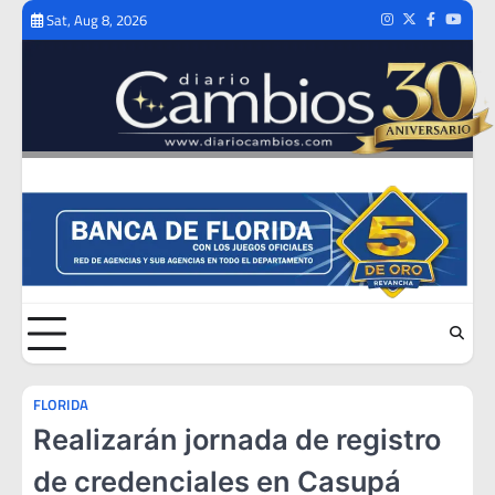
Skip
Sat, Aug 8, 2026
Instagram
Twitter
Facebook
Youtub
to
content
FLORIDA
Realizarán jornada de registro
de credenciales en Casupá