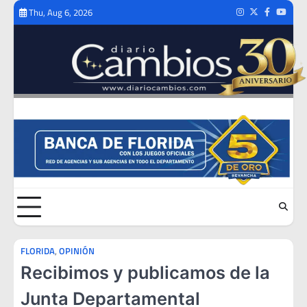
Skip
Thu, Aug 6, 2026
Instagram
Twitter
Facebook
Youtub
to
content
FLORIDA
,
OPINIÓN
Recibimos y publicamos de la
Junta Departamental