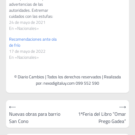
advertencias de las
autoridades. Extremar
cuidados con las estufas:
Mantenerlas a más de 1,5
24 de mayo de 2021
m de material combustible
En «Nacionales»
(cortinas, colchones, etc.).
Recomendaciones ante ola
Si se emplean estufas
de frío
eléctricas asegurarse del
17 de mayo de 2022
buen estado de los cables y
En «Nacionales»
enchufes, y que se adapten
perfectamente al
tomacorriente. No utilizar
adaptadores.…
Navegación
⟵
⟶
de
Nuevas obras para barrio
1ªFeria del Libro “Omar
San Cono
Prego Gadea”
entradas