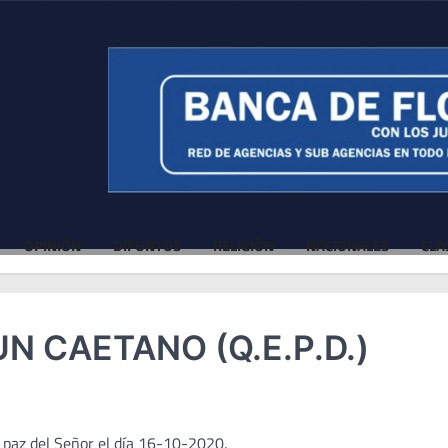
OPINIÓN
DIFUNTOS
RELIGIÓN
NACIONALES
CLA
UN CAETANO (Q.E.P.D.)
a paz del Señor el día 16-10-2020.