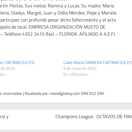
tín Fleitas. Sus nietos: Romina y Lucas. Su madre: María
ena, Gladys, Margot, Juan y Odila Mendez, Pepe y Mariela
articipan con profundo pesar dicho fallecimiento y el acto
ecrópolis de local. EMPRESA ORGANIZACIÓN MUSTO DE
eléfono 4352 2415 (fax) – FLORIDA. AFILIADO A A.E.F.I
er CAETANO Q.E.P.D.
Calos María CABRERA CAETANO Q.E.P.D
o de 2025
9 de mayo de 2022
tos»
En «Difuntos»
rol y
Champions League : OCTAVOS DE FIN