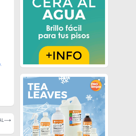
.
AL
⟶