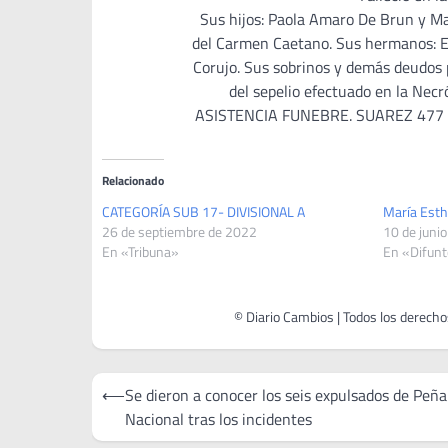
Sus hijos: Paola Amaro De Brun y Mar
del Carmen Caetano. Sus hermanos: El
Corujo. Sus sobrinos y demás deudos p
del sepelio efectuado en la N
ASISTENCIA FUNEBRE. SUAREZ 477 – T
Relacionado
CATEGORÍA SUB 17- DIVISIONAL A
María Esth
26 de septiembre de 2022
10 de juni
En «Tribuna»
En «Difun
Navegación
⟵
Se dieron a conocer los seis expulsados de Peña
de
Nacional tras los incidentes