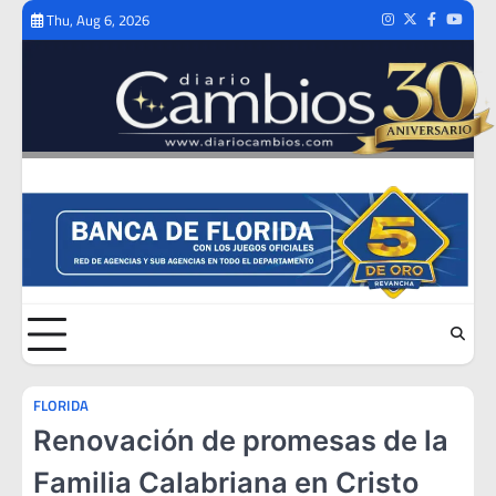
Skip
Thu, Aug 6, 2026
Instagram
Twitter
Facebook
Youtub
to
content
FLORIDA
Renovación de promesas de la
Familia Calabriana en Cristo