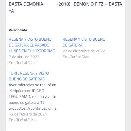
BASTA DEMONIA (2018) DEMONIO FITZ – BASTA
YA
Relacionado
RESEÑA Y VISTO BUENO
RESEÑA Y VISTO BUENO
DE GATERA EL PASADO
DE GATERA
LUNES EN EL HIPÓDROMO
22 de diciembre de 2022
7 de abril de 2022
En «Turf al Día»
En «Turf al Día»
TURF: RESEÑA Y VISTO
BUENO DE GATERAS
Ayer miércoles se realizó en
el Hipódromo IRINEO
LEGUISAMO, reseña y visto
bueno de gatera a 17
productos. A continuación la
lista: GAVIOTA, BOM DIA,
12 de febrero de 2021
GENTE, BLUETOOTH, SE
En «Turf al Día»
VINIERON, HIPO, SRA.