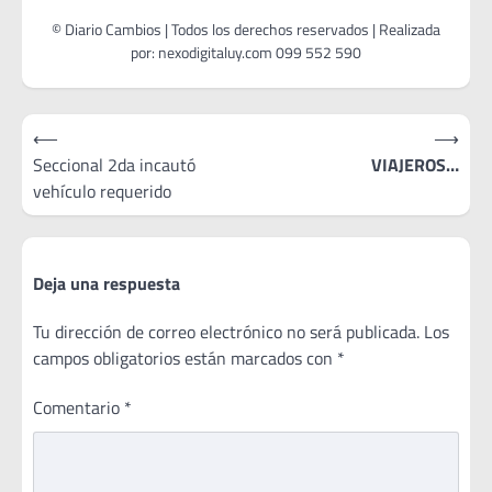
DEYSY, JARDIN DE FONDO,
CHAPUZON, DELACASA,
MACARELO, BIG JUPA,
TROYA MG, RENTREE,
RENDIJA, EL ANDALUZ Y
ALLERGATE. Chips, BAILA…
Navegación
⟵
⟶
de
Seccional 2da incautó
VIAJEROS…
vehículo requerido
entradas
Deja una respuesta
Tu dirección de correo electrónico no será publicada.
Los
campos obligatorios están marcados con
*
Comentario
*