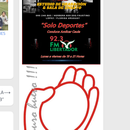
BES
LA
⟶
B”