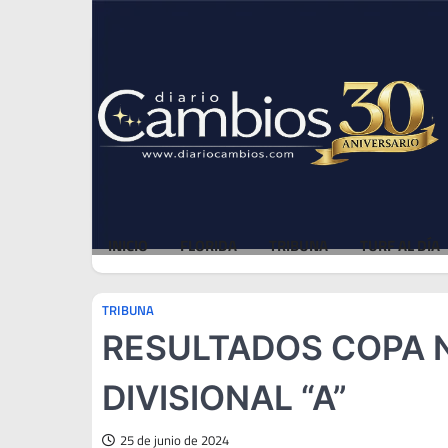
Skip
Sat, Aug 8, 2026
to
content
INICIO
FLORIDA
TRIBUNA
TURF AL DÍA
TRIBUNA
RESULTADOS COPA 
DIVISIONAL “A”
25 de junio de 2024