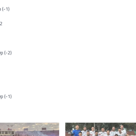
 (-1)
 2
0p (-2)
p (-1)