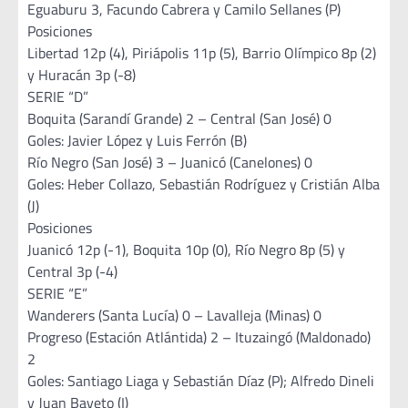
Eguaburu 3, Facundo Cabrera y Camilo Sellanes (P)
Posiciones
Libertad 12p (4), Piriápolis 11p (5), Barrio Olímpico 8p (2)
y Huracán 3p (-8)
SERIE “D”
Boquita (Sarandí Grande) 2 – Central (San José) 0
Goles: Javier López y Luis Ferrón (B)
Río Negro (San José) 3 – Juanicó (Canelones) 0
Goles: Heber Collazo, Sebastián Rodríguez y Cristián Alba
(J)
Posiciones
Juanicó 12p (-1), Boquita 10p (0), Río Negro 8p (5) y
Central 3p (-4)
SERIE “E”
Wanderers (Santa Lucía) 0 – Lavalleja (Minas) 0
Progreso (Estación Atlántida) 2 – Ituzaingó (Maldonado)
2
Goles: Santiago Liaga y Sebastián Díaz (P); Alfredo Dineli
y Juan Bayeto (I)