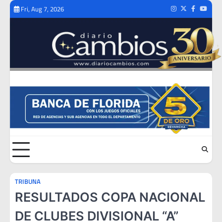
Skip
Fri, Aug 7, 2026
Instagram
Twitter
Facebook
Youtub
to
content
TRIBUNA
RESULTADOS COPA NACIONAL
DE CLUBES DIVISIONAL “A”