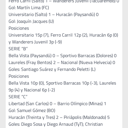
Ferro Carril (Salto) 1 – Wanderers Juvenil (Tacuarembó) 0
Gol: Martín Lima (FC)
Universitario (Salto) 1 – Huracán (Paysandú) 0
Gol: Joaquín Jacques (U)
Posiciones
Universitario 15p (7), Ferro Carril 12p (2), Huracán 6p (0)
y Wanderers Juvenil 3p (-9)
SERIE “B”
Bella Vista (Paysandú) 0 – Sportivo Barracas (Dolores) 0
Laureles (Fray Bentos) 2 – Nacional (Nueva Helvecia) 0
Goles: Santiago Suárez y Fernando Peletti (L)
Posiciones
Bella Vista 10p (0), Sportivo Barracas 10p (-3), Laureles
9p (4) y Nacional 6p (-2)
SERIE “C”
Libertad (San Carlos) 0 – Barrio Olímpico (Minas) 1
Gol: Samuel Gómez (BO)
Huracán (Treinta y Tres) 2 – Piriápolis (Maldonado) 5
Goles: Diego Sosa y Diego Arnaud (TyT); Christian