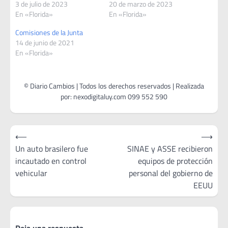
3 de julio de 2023
20 de marzo de 2023
En «Florida»
En «Florida»
Comisiones de la Junta
14 de junio de 2021
En «Florida»
Navegación
⟵
⟶
de
Un auto brasilero fue
SINAE y ASSE recibieron
incautado en control
equipos de protección
entradas
vehicular
personal del gobierno de
EEUU
Deja una respuesta