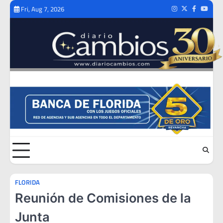
Skip
Fri, Aug 7, 2026
Instagram
Twitter
Facebook
Youtub
to
content
FLORIDA
Reunión de Comisiones de la
Junta