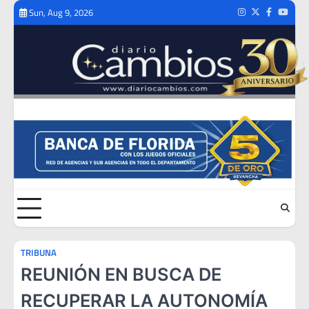
Skip
Sun, Aug 9, 2026
Instagram
Twitter
Facebook
Youtub
to
content
TRIBUNA
REUNIÓN EN BUSCA DE
RECUPERAR LA AUTONOMÍA