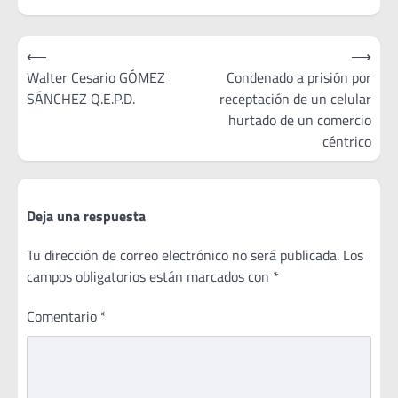
hs.Comisión de…
Navegación
⟵
⟶
de
Walter Cesario GÓMEZ
Condenado a prisión por
SÁNCHEZ Q.E.P.D.
receptación de un celular
entradas
hurtado de un comercio
céntrico
Deja una respuesta
Tu dirección de correo electrónico no será publicada.
Los
campos obligatorios están marcados con
*
Comentario
*