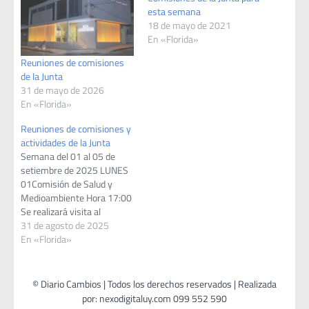
esta semana
18 de mayo de 2021
En «Florida»
Reuniones de comisiones
de la Junta
31 de mayo de 2026
En «Florida»
Reuniones de comisiones y
actividades de la Junta
Semana del 01 al 05 de
setiembre de 2025 LUNES
01Comisión de Salud y
Medioambiente Hora 17:00
Se realizará visita al
vertedero municipal por
31 de agosto de 2025
parte de la comisión en
En «Florida»
conjunto con el director
general de Salud y Gestión
Ambiental, Sr. Arturo
López.Lugar de salida: Sede
del organismo 17:00