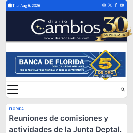
Skip
Thu, Aug 6, 2026
Instagram
Twitter
Facebook
Youtub
to
content
FLORIDA
Reuniones de comisiones y
actividades de la Junta Deptal.