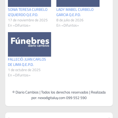
SONIA TERESA CURBELO
LADY MABEL CURBELO
IZQUIERDO Q.E.P.D.
GARCIA Q.E.P.D.
17 de noviembre de 2025
8 de julio de 2026
En «Difuntos»
En «Difuntos»
FALLECIÓ: JUAN CARLOS
DE LIMA Q.E.P.D.
1 de octubre de 2025
En «Difuntos»
Navegación