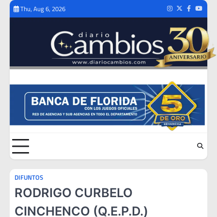
Skip
Thu, Aug 6, 2026
Instagram
Twitter
Facebook
Youtub
to
content
DIFUNTOS
RODRIGO CURBELO
CINCHENCO (Q.E.P.D.)