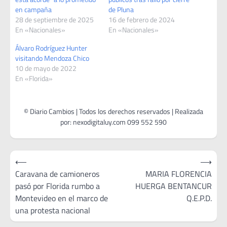
en campaña
de Pluna
28 de septiembre de 2025
16 de febrero de 2024
En «Nacionales»
En «Nacionales»
Álvaro Rodríguez Hunter
visitando Mendoza Chico
10 de mayo de 2022
En «Florida»
Navegación
⟵
⟶
de
Caravana de camioneros
MARIA FLORENCIA
pasó por Florida rumbo a
HUERGA BENTANCUR
entradas
Montevideo en el marco de
Q.E.P.D.
una protesta nacional