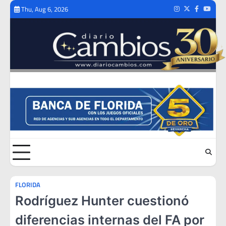
Skip
Thu, Aug 6, 2026
Instagram
Twitter
Facebook
Youtub
to
content
FLORIDA
Rodríguez Hunter cuestionó
diferencias internas del FA por