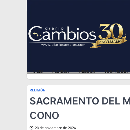
Skip
Thu, Aug 6, 2026
to
content
INICIO
FLORIDA
TRIBUNA
TURF AL DÍA
RELIGIÓN
SACRAMENTO DEL M
CONO
20 de noviembre de 2024