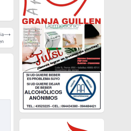
ia
⟶
en