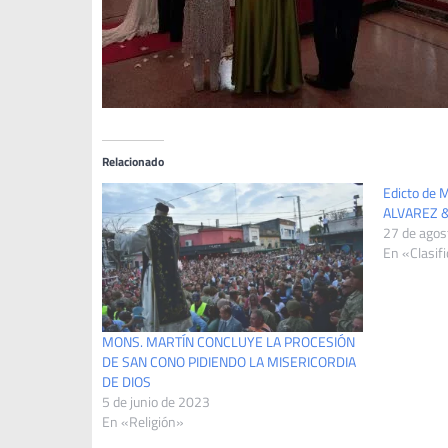
Relacionado
Edicto de
ALVAREZ &
27 de agos
En «Clasif
MONS. MARTÍN CONCLUYE LA PROCESIÓN
DE SAN CONO PIDIENDO LA MISERICORDIA
DE DIOS
5 de junio de 2023
En «Religión»