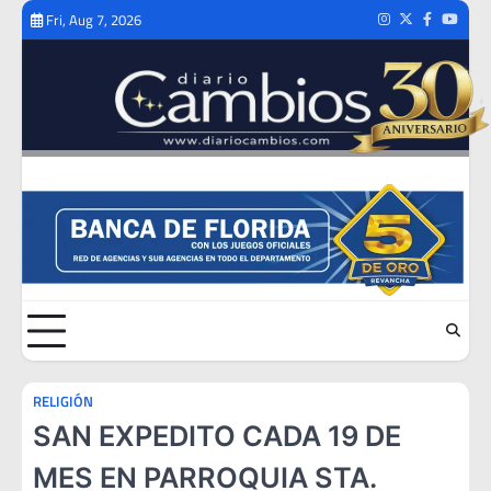
Skip
Fri, Aug 7, 2026
Instagram
Twitter
Facebook
Youtub
to
content
RELIGIÓN
SAN EXPEDITO CADA 19 DE
MES EN PARROQUIA STA.