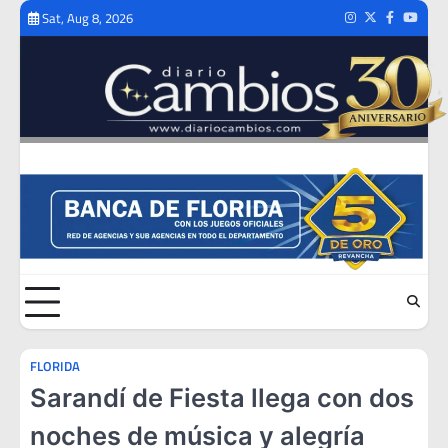
Skip
Sat, Aug 8, 2026
Instagram
Twitter
Facebook
Youtub
to
content
FLORIDA
Sarandí de Fiesta llega con dos
noches de música y alegría