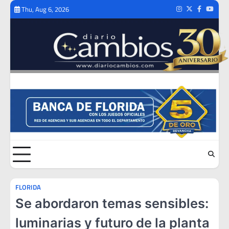
Skip
Thu, Aug 6, 2026
Instagram
Twitter
Facebook
Youtub
to
content
FLORIDA
Se abordaron temas sensibles:
luminarias y futuro de la planta