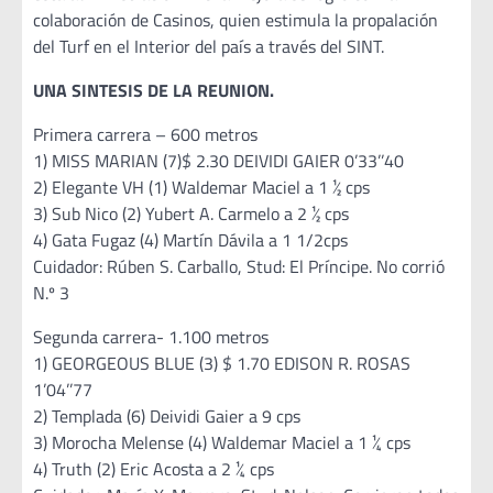
colaboración de Casinos, quien estimula la propalación
del Turf en el Interior del país a través del SINT.
UNA SINTESIS DE LA REUNION.
Primera carrera – 600 metros
1) MISS MARIAN (7)$ 2.30 DEIVIDI GAIER 0’33’’40
2) Elegante VH (1) Waldemar Maciel a 1 ½ cps
3) Sub Nico (2) Yubert A. Carmelo a 2 ½ cps
4) Gata Fugaz (4) Martín Dávila a 1 1/2cps
Cuidador: Rúben S. Carballo, Stud: El Príncipe. No corrió
N.º 3
Segunda carrera- 1.100 metros
1) GEORGEOUS BLUE (3) $ 1.70 EDISON R. ROSAS
1’04’’77
2) Templada (6) Deividi Gaier a 9 cps
3) Morocha Melense (4) Waldemar Maciel a 1 ¼ cps
4) Truth (2) Eric Acosta a 2 ¼ cps