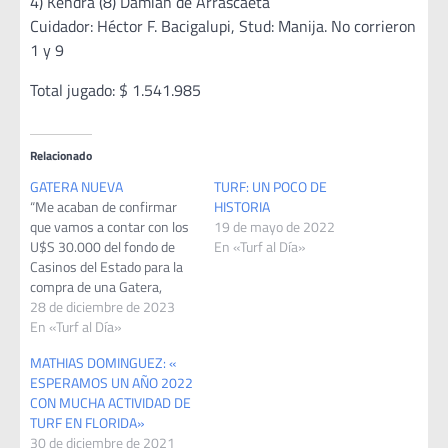
4) Kendra (8) Damián de Arrascaeta
Cuidador: Héctor F. Bacigalupi, Stud: Manija. No corrieron
1 y 9
Total jugado: $ 1.541.985
Relacionado
GATERA NUEVA
TURF: UN POCO DE
“Me acaban de confirmar
HISTORIA
que vamos a contar con los
19 de mayo de 2022
U$S 30.000 del fondo de
En «Turf al Día»
Casinos del Estado para la
compra de una Gatera,
quiere decir que en este
28 de diciembre de 2023
momento estamos
En «Turf al Día»
tratando con una Empresa
MATHIAS DOMINGUEZ: «
de Tacuarembó para la
ESPERAMOS UN AÑO 2022
adquisición de la misma,
CON MUCHA ACTIVIDAD DE
que va a trabajar a partir
TURF EN FLORIDA»
de…
30 de diciembre de 2021