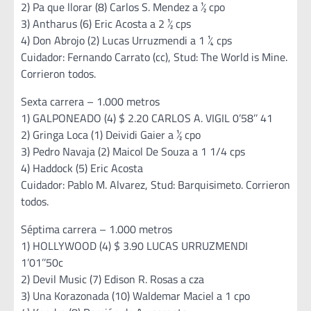
2) Pa que llorar (8) Carlos S. Mendez a ½ cpo
3) Antharus (6) Eric Acosta a 2 ½ cps
4) Don Abrojo (2) Lucas Urruzmendi a 1 ¼ cps
Cuidador: Fernando Carrato (cc), Stud: The World is Mine.
Corrieron todos.
Sexta carrera – 1.000 metros
1) GALPONEADO (4) $ 2.20 CARLOS A. VIGIL 0’58’’ 41
2) Gringa Loca (1) Deividi Gaier a ½ cpo
3) Pedro Navaja (2) Maicol De Souza a 1 1/4 cps
4) Haddock (5) Eric Acosta
Cuidador: Pablo M. Alvarez, Stud: Barquisimeto. Corrieron
todos.
Séptima carrera – 1.000 metros
1) HOLLYWOOD (4) $ 3.90 LUCAS URRUZMENDI
1’01’’50c
2) Devil Music (7) Edison R. Rosas a cza
3) Una Korazonada (10) Waldemar Maciel a 1 cpo