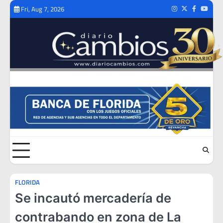
Skip
Fri, Aug 7, 2026
Instagram
Twitter
Facebook
Youtub
to
content
FLORIDA
Se incautó mercadería de
contrabando en zona de La