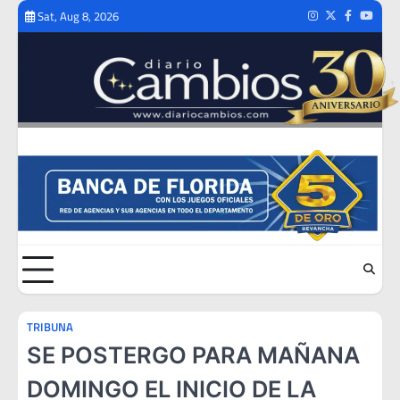
Skip
Sat, Aug 8, 2026
Instagram
Twitter
Facebook
Youtub
to
content
TRIBUNA
SE POSTERGO PARA MAÑANA
DOMINGO EL INICIO DE LA