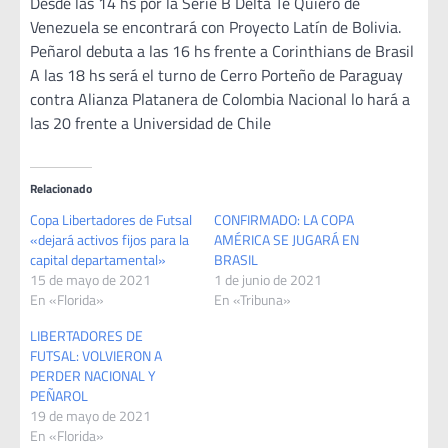
Desde las 14 hs por la Serie B Delta Te Quiero de
Venezuela se encontrará con Proyecto Latín de Bolivia.
Peñarol debuta a las 16 hs frente a Corinthians de Brasil
A las 18 hs será el turno de Cerro Porteño de Paraguay
contra Alianza Platanera de Colombia Nacional lo hará a
las 20 frente a Universidad de Chile
Relacionado
Copa Libertadores de Futsal
CONFIRMADO: LA COPA
«dejará activos fijos para la
AMÉRICA SE JUGARÁ EN
capital departamental»
BRASIL
15 de mayo de 2021
1 de junio de 2021
En «Florida»
En «Tribuna»
LIBERTADORES DE
FUTSAL: VOLVIERON A
PERDER NACIONAL Y
PEÑAROL
19 de mayo de 2021
En «Florida»