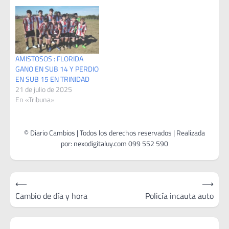
AMISTOSOS : FLORIDA
GANO EN SUB 14 Y PERDIO
EN SUB 15 EN TRINIDAD
21 de julio de 2025
En «Tribuna»
Navegación
⟵
⟶
de
Cambio de día y hora
Policía incauta auto
entradas