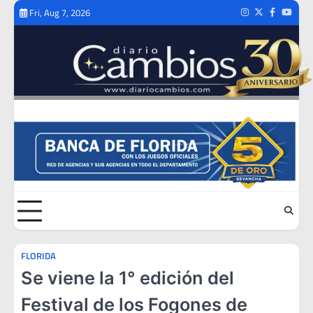
Skip
Fri, Aug 7, 2026
Instagram
Twitter
Facebook
Youtub
to
content
FLORIDA
Se viene la 1° edición del
Festival de los Fogones de