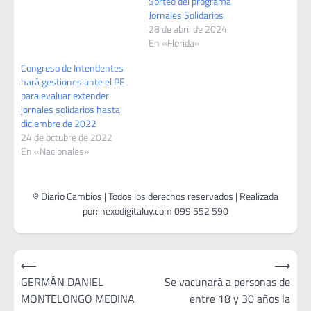
Sorteo del programa
Jornales Solidarios
28 de abril de 2024
En «Florida»
Congreso de Intendentes
hará gestiones ante el PE
para evaluar extender
jornales solidarios hasta
diciembre de 2022
24 de octubre de 2022
En «Nacionales»
Navegación
⟵
⟶
de
GERMÁN DANIEL
Se vacunará a personas de
MONTELONGO MEDINA
entre 18 y 30 años la
entradas