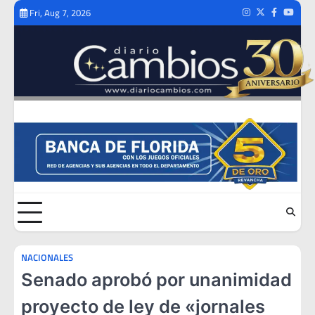
Skip
Fri, Aug 7, 2026
Instagram
Twitter
Facebook
Youtub
to
content
NACIONALES
Senado aprobó por unanimidad
proyecto de ley de «jornales