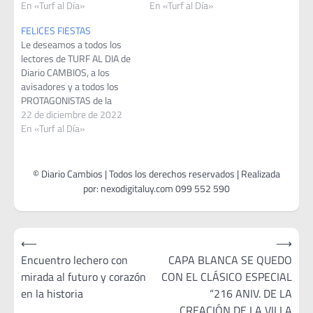
En «Turf al Día»
En «Turf al Día»
FELICES FIESTAS
Le deseamos a todos los
lectores de TURF AL DIA de
Diario CAMBIOS, a los
avisadores y a todos los
PROTAGONISTAS de la
actividad Hípica floridense y
22 de diciembre de 2022
Nacional que siempre nos
En «Turf al Día»
están apoyando….Para
todos FELIZ NAVIDAD… y un
venturoso AÑO 2023...y
como simepre decimos… LO
MEJOR ESTA POR VENIR...
Navegación
⟵
⟶
de
Encuentro lechero con
CAPA BLANCA SE QUEDO
mirada al futuro y corazón
CON EL CLÁSICO ESPECIAL
entradas
en la historia
“216 ANIV. DE LA
CREACIÓN DE LA VILLA