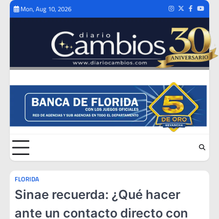
Skip
Mon, Aug 10, 2026
Instagram
Twitter
Facebook
Youtub
to
content
FLORIDA
Sinae recuerda: ¿Qué hacer
ante un contacto directo con