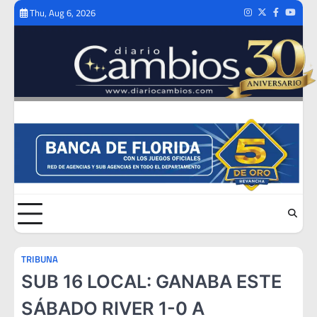
Skip
Thu, Aug 6, 2026
Instagram
Twitter
Facebook
Youtub
to
content
TRIBUNA
SUB 16 LOCAL: GANABA ESTE
SÁBADO RIVER 1-0 A