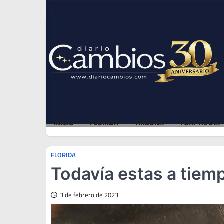
Skip
Thu, Aug 6, 2026
to
content
INICIO
FLORIDA
TRIBUNA
TURF AL DÍA
FLORIDA
Todavía estas a tiemp
3 de febrero de 2023