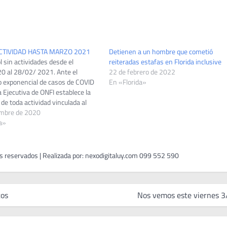
ACTIVIDAD HASTA MARZO 2021
Detienen a un hombre que cometió
 sin actividades desde el
reiteradas estafas en Florida inclusive
 al 28/02/ 2021. Ante el
22 de febrero de 2022
 exponencial de casos de COVID
En «Florida»
 Ejecutiva de ONFI establece la
 de toda actividad vinculada al
ntil, incluyendo prácticas de
embre de 2020
cuentros amistosos, campeonatos
a»
 privados, entre otros. Desde el
tos
Nos vemos este viernes 3