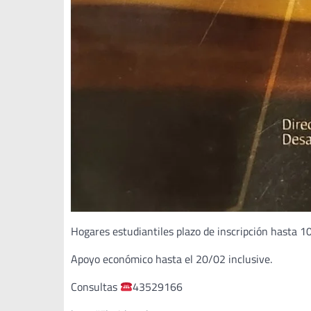
Hogares estudiantiles plazo de inscripción hasta 1
Apoyo económico hasta el 20/02 inclusive.
Consultas
43529166