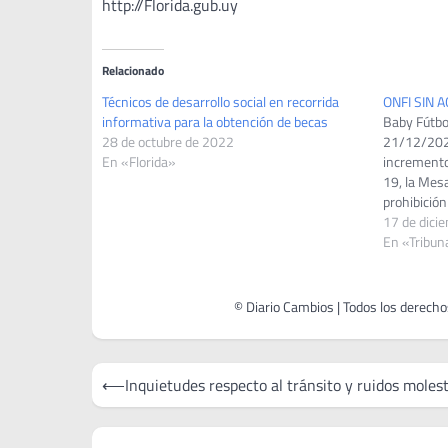
http://Florida.gub.uy
Relacionado
Técnicos de desarrollo social en recorrida
ONFI SIN 
informativa para la obtención de becas
Baby Fútbol
28 de octubre de 2022
21/12/2020
En «Florida»
incremento
19, la Mesa
prohibición
fútbol infa
17 de dici
fútbol, en
En «Tribun
oficiales o
lunes 21…
Navegación
⟵
Inquietudes respecto al tránsito y ruidos moles
de
entradas